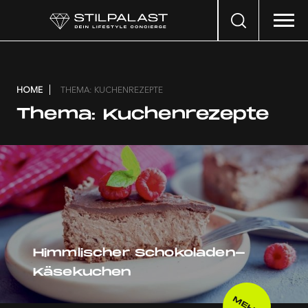
Search
…
HOME
THEMA: KUCHENREZEPTE
Thema:
Kuchenrezepte
Himmlischer Schokoladen-
Käsekuchen
MEHR