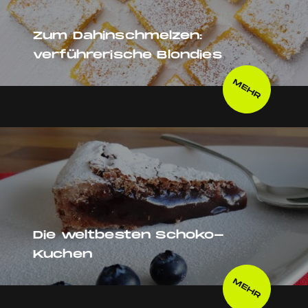
Zum Dahinschmelzen:
verführerische Blondies
MEHR
Die weltbesten Schoko-
Kuchen
MEHR