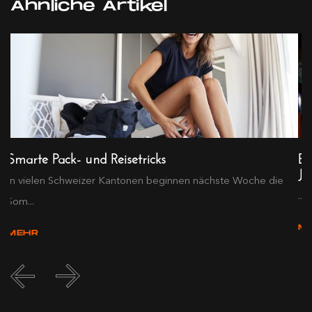
Ähnliche Artikel
Smarte Pack- und Reisetricks
Bi
Ju
In vielen Schweizer Kantonen beginnen nächste Woche die
...
Som...
M
MEHR