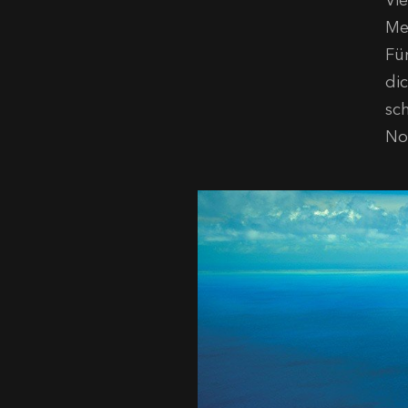
Vi
Me
Für
di
sc
No