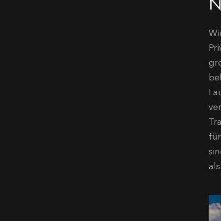
Ne
Wi
Pri
gr
be
Lau
ver
Tr
fü
si
al