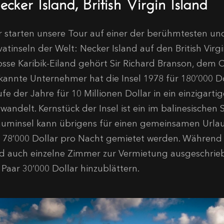
cker Island, British Virgin Island
r starten unsere Tour auf einer der berühmtesten un
vatinseln der Welt: Necker Island auf den British Virg
osse Karibik-Eiland gehört Sir Richard Branson, dem 
kannte Unternehmer hat die Insel 1978 für 180’000 Do
fe der Jahre für 10 Millionen Dollar in ein einzigart
wandelt. Kernstück der Insel ist ein im balinesischen 
auminsel kann übrigens für einen gemeinsamen Urlau
r 78’000 Dollar pro Nacht gemietet werden. Währen
nd auch einzelne Zimmer zur Vermietung ausgeschriebe
s Paar 30’000 Dollar hinzublättern.