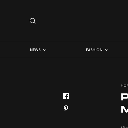
Search
…
checkbox menu
NEWS
FASHION
HO