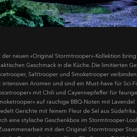
t der neuen «Original Stormtrooper»-Kollektion brin
laktischen Geschmack in die Küche. Die limitierten 
icetrooper, Salttrooper und Smoketrooper verbinden 
t intensiven Aromen und sind ein Must-have für Sci-
picetrooper» mit Chili und Cayennepfeffer für feurige
moketrooper» auf rauchige BBQ-Noten mit Lavendel u
redelt Gerichte mit feinem Fleur de Sel aus Südafrika.
rch eine stylische Geschenkbox im Stormtrooper-Loo
 Zusammenarbeit mit den Original Stormtrooper Stud