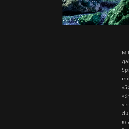
Mi
ga
Sp
mi
«S
«S
ve
du
in