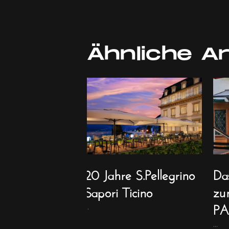
Ähnliche Ar
erkönig im
20 Jahre S.Pellegrino
Da
Sapori Ticino
zu
PA
...
...