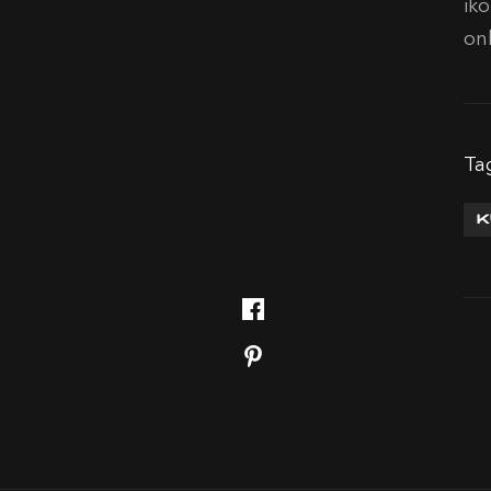
ik
on
Ta
K