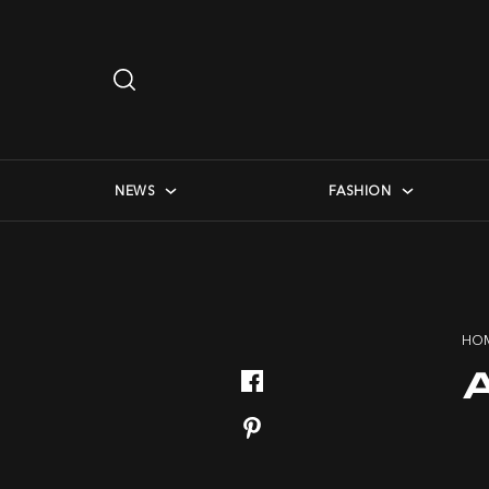
Search
…
checkbox menu
NEWS
FASHION
HO