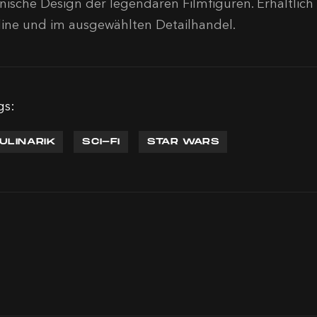
onische Design der legendären Filmfiguren. Erhältlich
line und im ausgewählten Detailhandel.
gs:
ULINARIK
SCI-FI
STAR WARS