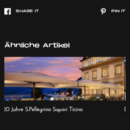
Ähnliche Artikel
20 Jahre S.Pellegrino Sapori Ticino
Da
..
...
...