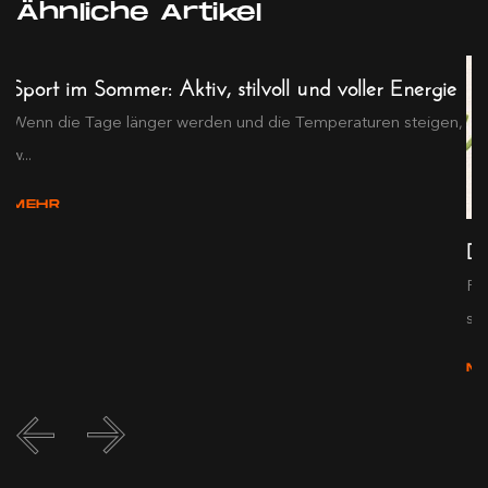
Ähnliche Artikel
Sport im Sommer: Aktiv, stilvoll und voller Energie
Wenn die Tage länger werden und die Temperaturen steigen,
w...
MEHR
De
Pr
s...
M