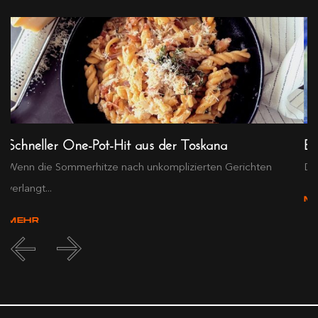
Schneller One-Pot-Hit aus der Toskana
Ex
Wenn die Sommerhitze nach unkomplizierten Gerichten
Die
verlangt...
M
MEHR