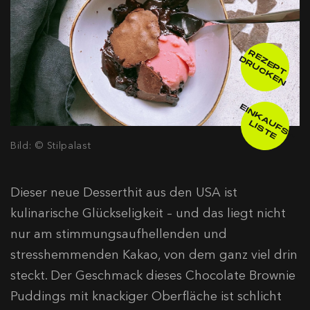
R
E
E
P
T
R
U
C
K
E
Z
D
N
E
IN
K
A
F
S
-
IS
T
U
L
E
Bild: © Stilpalast
Dieser neue Desserthit aus den USA ist
kulinarische Glückseligkeit – und das liegt nicht
nur am stimmungsaufhellenden und
stresshemmenden Kakao, von dem ganz viel drin
steckt. Der Geschmack dieses Chocolate Brownie
Puddings mit knackiger Oberfläche ist schlicht