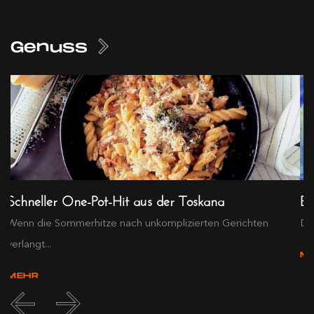
Genuss
Schneller One-Pot-Hit aus der Toskana
Ex
Wenn die Sommerhitze nach unkomplizierten Gerichten
Die
verlangt...
M
MEHR