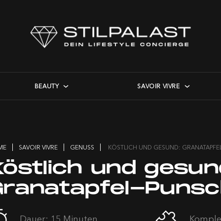
BEAUTY
SAVOIR VIVRE
ME
SAVOIR VIVRE
GENUSS
KÖSTLICH UND GESUND: GRANATAPFE
Köstlich und gesun
Granatapfel-Puns
Dauer: 15 Minuten
Komplex