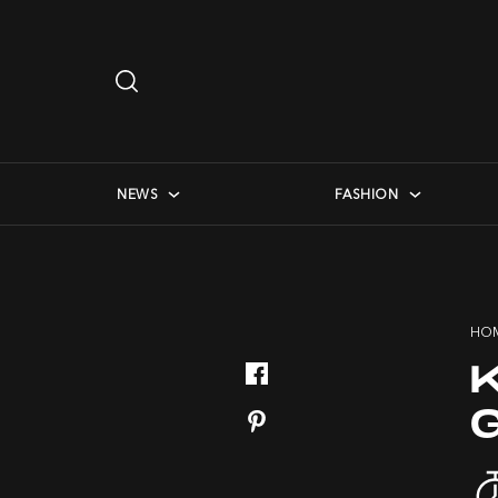
Search
…
checkbox menu
NEWS
FASHION
HO