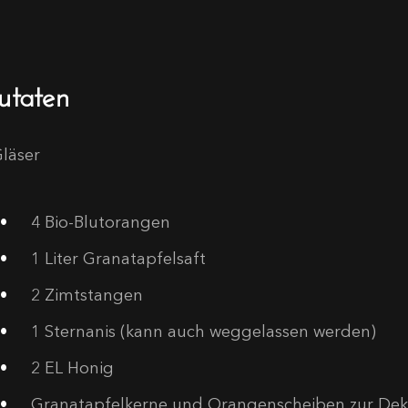
utaten
Gläser
4
Bio-Blutorangen
1
Liter Granatapfelsaft
2
Zimtstangen
1
Sternanis (kann auch weggelassen werden)
2
EL Honig
Granatapfelkerne und Orangenscheiben zur De