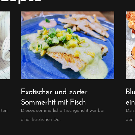
Exotischer und zarter
Bl
Sommerhit mit Fisch
ei
rten
Dieses sommerliche Fischgericht war bei
Dais
einer kürzlichen Di...
den 