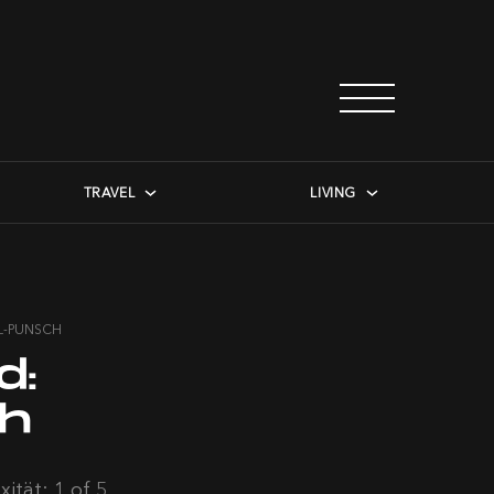
TRAVEL
LIVING
L-PUNSCH
d:
ch
ität: 1 of 5