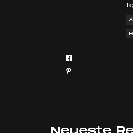
Ta
A
H
Neueste R