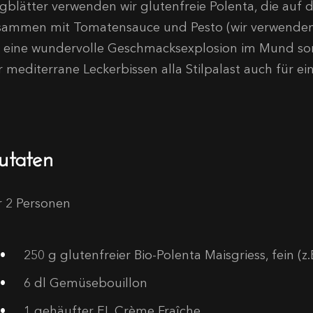
igblätter verwenden wir glutenfreie Polenta, die auf
sammen mit Tomatensauce und Pesto (wir verwenden h
r eine wundervolle Geschmacksexplosion im Mund sorg
r mediterrane Leckerbissen alla Stilpalast auch für ei
utaten
r 2 Personen
250
g glutenfreier Bio-Polenta Maisgriess, fein (z.
6
dl Gemüsebouillon
1
gehäufter EL Crème Fraîche