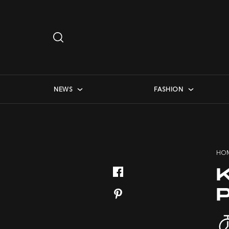
Search
…
checkbox menu
NEWS
FASHION
HO
K