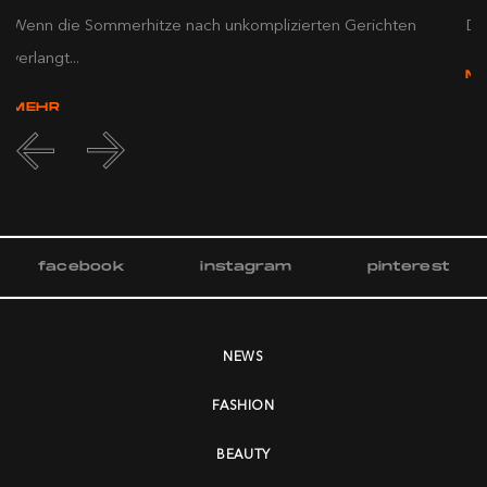
Wenn die Sommerhitze nach unkomplizierten Gerichten
Die
verlangt...
M
MEHR
facebook
instagram
pinterest
NEWS
FASHION
BEAUTY