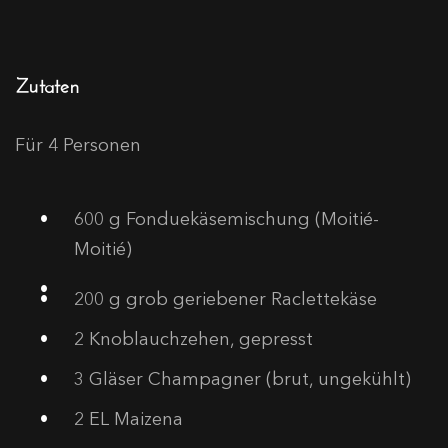
Zutaten
Für 4 Personen
600
g Fonduekäsemischung (Moitié-
Moitié)
200
g grob geriebener Raclettekäse
2
Knoblauchzehen, gepresst
3
Gläser Champagner (brut, ungekühlt)
2
EL Maizena