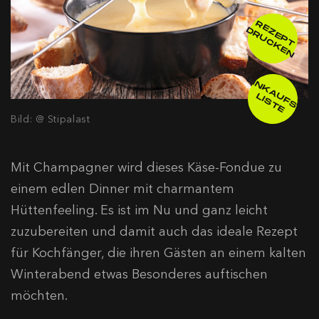
R
E
E
P
T
R
U
C
K
E
Z
D
N
E
IN
K
A
F
S
-
IS
T
U
L
E
Bild: @ Stipalast
Mit Champagner wird dieses Käse-Fondue zu
einem edlen Dinner mit charmantem
Hüttenfeeling. Es ist im Nu und ganz leicht
zuzubereiten und damit auch das ideale Rezept
für Kochfänger, die ihren Gästen an einem kalten
Winterabend etwas Besonderes auftischen
möchten.