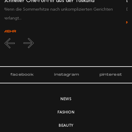
Wenn die Sommerhitze nach unkomplizierten Gerichten
Die
verlangt...
M
MEHR
facebook
instagram
pinterest
NEWS
FASHION
BEAUTY