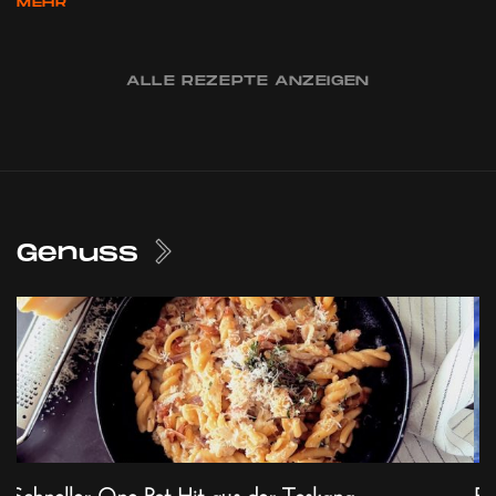
MEHR
ALLE REZEPTE ANZEIGEN
Genuss
Schneller One-Pot-Hit aus der Toskana
Ex