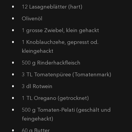
12
Lasagneblätter (hart)
Olivenöl
1
grosse Zwiebel, klein gehackt
1
Knoblauchzehe, gepresst od.
kleingehackt
500
g Rinderhackfleisch
3
TL Tomatenpüree (Tomatenmark)
3
dl Rotwein
1
TL Oregano (getrocknet)
500
g Tomaten-Pelati (geschält und
feingehackt)
60
g Butter