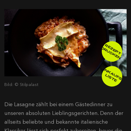
R
E
E
P
T
R
U
C
K
E
Z
D
N
E
IN
K
A
F
S
-
IS
T
U
L
E
Bild: © Stilpalast
Die Lasagne zählt bei einem Gästedinner zu
unseren absoluten Lieblingsgerichten. Denn der
allseits beliebte und bekannte italienische
Klassiker lässt sich perfekt zubereiten, bevor die