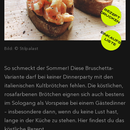
R
E
E
P
T
R
U
C
K
E
Z
D
N
E
IN
K
A
F
S
-
IS
T
U
L
E
Bild: © Stilpalast
So schmeckt der Sommer! Diese Bruschetta-
Variante darf bei keiner Dinnerparty mit den
italienischen Kultbrötchen fehlen. Die köstlichen,
rosafarbenen Brötchen eignen sich auch bestens
im Sologang als Vorspeise bei einem Gästedinner
– insbesondere dann, wenn du keine Lust hast,
lange in der Küche zu stehen. Hier findest du das
köstliche Rezept.