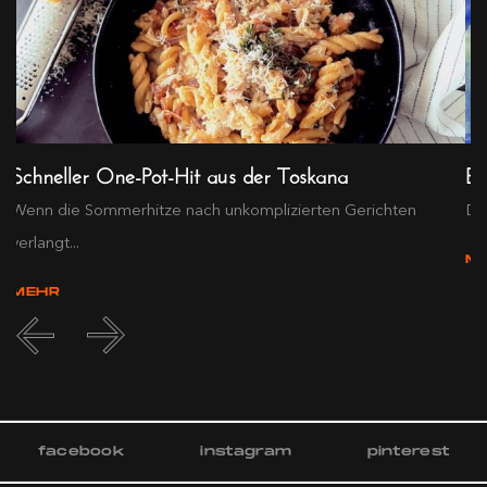
Schneller One-Pot-Hit aus der Toskana
Ex
Wenn die Sommerhitze nach unkomplizierten Gerichten
Die
verlangt...
M
MEHR
facebook
instagram
pinterest