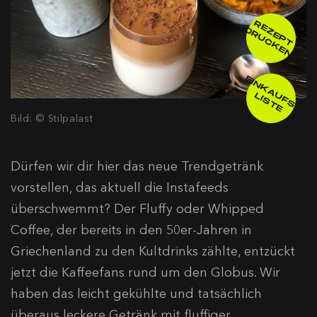
R
E
E
P
T
R
U
C
K
E
Z
D
N
E
IN
K
A
F
S
-
IS
T
U
L
E
Bild: © Stilpalast
Dürfen wir dir hier das neue Trendgetränk
vorstellen, das aktuell die Instafeeds
überschwemmt? Der Fluffy oder Whipped
Coffee, der bereits in den 50er-Jahren in
Griechenland zu den Kultdrinks zählte, entzückt
jetzt die Kaffeefans rund um den Globus. Wir
haben das leicht gekühlte und tatsächlich
überaus leckere Getränk mit fluffiger