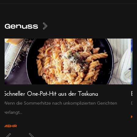
Genuss
Schneller One-Pot-Hit aus der Toskana
Ex
Wenn die Sommerhitze nach unkomplizierten Gerichten
Die
verlangt...
M
MEHR