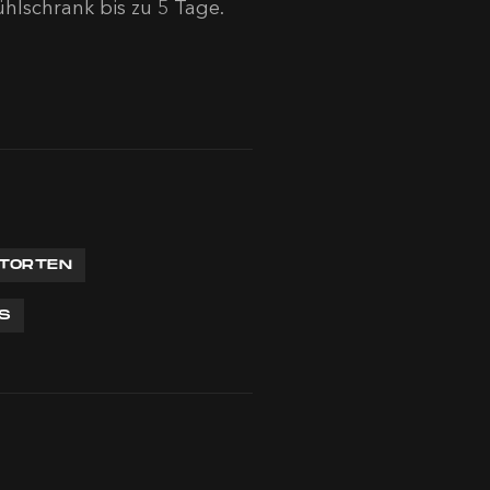
hlschrank bis zu 5 Tage.
 TORTEN
S