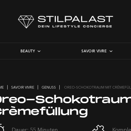
BEAUTY
SAVOIR VIVRE
ME
SAVOIR VIVRE
GENUSS
OREO-SCHOKOTRAUM MIT CRÈMEFÜ
Oreo-Schokotraum
Crèmefüllung
Dauer: 55 Minuten
Komplex