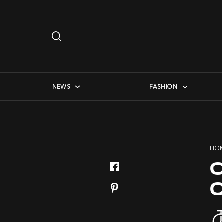
Search
…
checkbox menu
NEWS
FASHION
HO