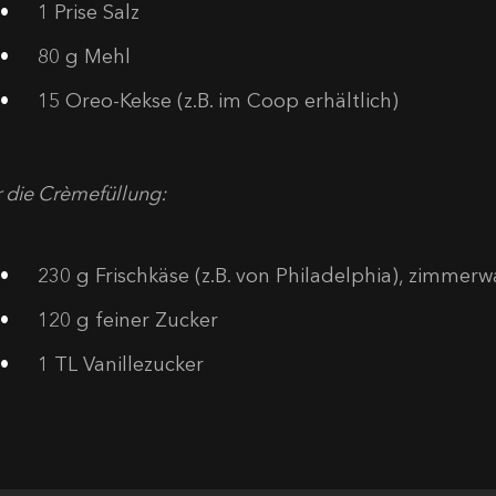
1
Prise Salz
80
g Mehl
15
Oreo-Kekse (z.B. im Coop erhältlich)
 die Crèmefüllung:
230
g Frischkäse (z.B. von Philadelphia), zimmer
120
g feiner Zucker
1
TL Vanillezucker