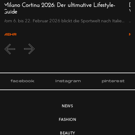
Milano Cortina 2026: Der ultimative Lifestyle-
Da
Guide
Wi
.
Vom 6. bis 22. Februar 2026 blickt die Sportwelt nach Italie...
...
MEHR
M
facebook
instagram
pinterest
NEWS
FASHION
BEAUTY