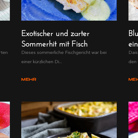
Exotischer und zarter
Bl
Sommerhit mit Fisch
ei
rten
Dieses sommerliche Fischgericht war bei
Dais
einer kürzlichen Di...
den 
MEHR
ME