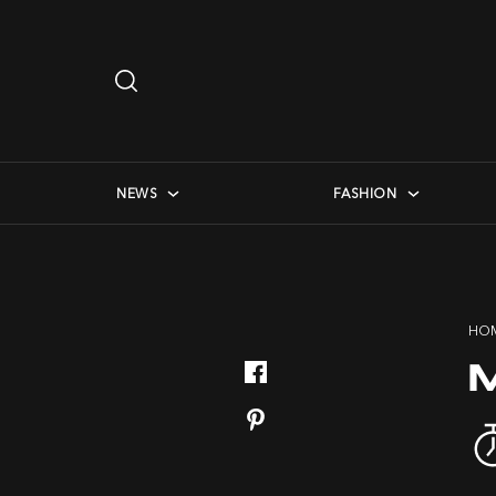
Search
…
checkbox menu
NEWS
FASHION
HO