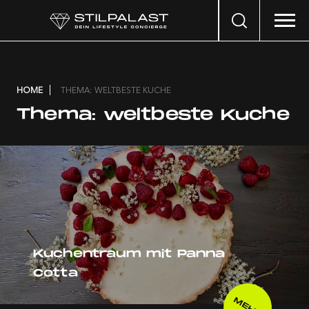
Search
…
HOME
THEMA: WELTBESTE KUCHE
Thema:
weltbeste Kuche
Kuchentraum mit Panna
Cotta
MEHR