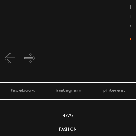
De
Pr
s...
M
facebook
instagram
pinterest
NEWS
FASHION