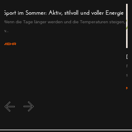
Sport im Sommer: Aktiv, stilvoll und voller Energie
Wenn die Tage länger werden und die Temperaturen steigen,
w...
MEHR
De
Pr
s...
M