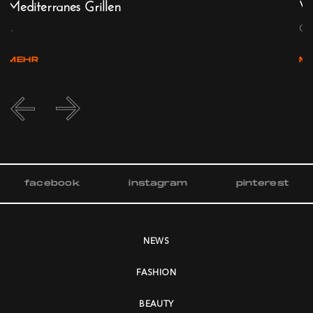
Mediterranes Grillen
Vi
...
Go
MEHR
M
facebook
instagram
pinterest
NEWS
FASHION
BEAUTY