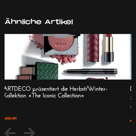
Ähnliche Artikel
ARTDECO präsentiert die Herbst/Winter-
Di
Kollektion «The Iconic Collection»
Zw
...
Haa
MEHR
M