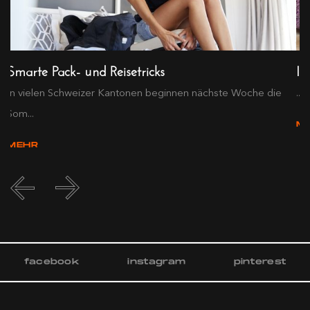
Smarte Pack- und Reisetricks
In
In vielen Schweizer Kantonen beginnen nächste Woche die
...
Som...
M
MEHR
facebook
instagram
pinterest