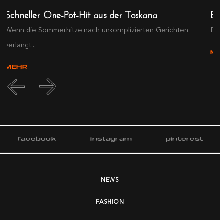
Schneller One-Pot-Hit aus der Toskana
Ex
Wenn die Sommerhitze nach unkomplizierten Gerichten
Die
verlangt...
M
MEHR
facebook
instagram
pinterest
NEWS
FASHION