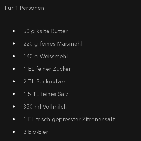
Für 1 Personen
50
g kalte Butter
220
g feines Maismehl
140
g Weissmehl
1
EL feiner Zucker
2
TL Backpulver
1.5
TL feines Salz
350
ml Vollmilch
1
EL frisch gepresster Zitronensaft
2
Bio-Eier