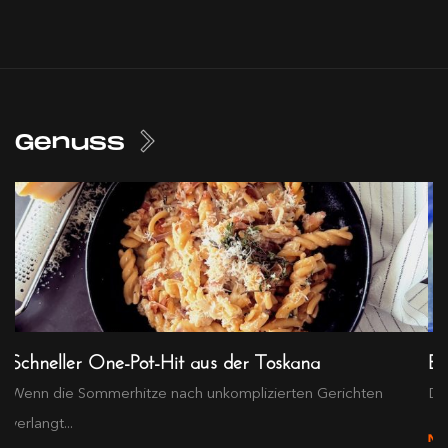
Genuss
Schneller One-Pot-Hit aus der Toskana
Ex
Wenn die Sommerhitze nach unkomplizierten Gerichten
Die
verlangt...
M