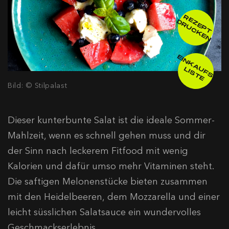
R
E
E
P
T
R
U
C
K
E
Z
D
N
E
IN
K
A
F
S
-
IS
T
U
L
E
Bild: © Stilpalast
Dieser kunterbunte Salat ist die ideale Sommer-
Mahlzeit, wenn es schnell gehen muss und dir
der Sinn nach leckerem Fitfood mit wenig
Kalorien und dafür umso mehr Vitaminen steht.
Die saftigen Melonenstücke bieten zusammen
mit den Heidelbeeren, dem Mozzarella und einer
leicht süsslichen Salatsauce ein wundervolles
Geschmackserlebnis.