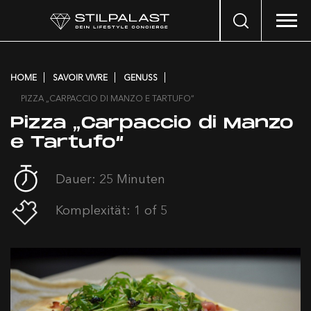
Search
…
HOME
SAVOIR VIVRE
GENUSS
PIZZA „CARPACCIO DI MANZO E TARTUFO“
Pizza „Carpaccio di Manzo
e Tartufo“
Dauer: 25 Minuten
Komplexität: 1 of 5