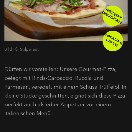
R
E
E
P
T
R
U
C
K
E
Z
D
N
E
IN
K
A
F
S
-
IS
T
U
L
E
Bild: © Stilpalast
Dürfen wir vorstellen: Unsere Gourmet-Pizza,
belegt mit Rinds-Carpaccio, Rucola und
Parmesan, veredelt mit einem Schuss Trüffelöl. In
kleine Stücke geschnitten, eignet sich diese Pizza
perfekt auch als edler Appetizer vor einem
italienischen Menü.