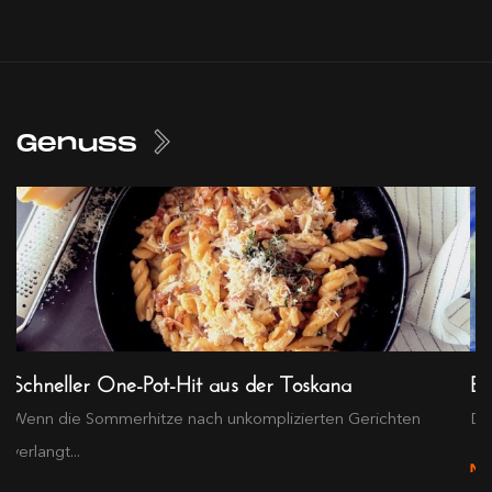
Genuss
Schneller One-Pot-Hit aus der Toskana
Ex
Wenn die Sommerhitze nach unkomplizierten Gerichten
Die
verlangt...
M