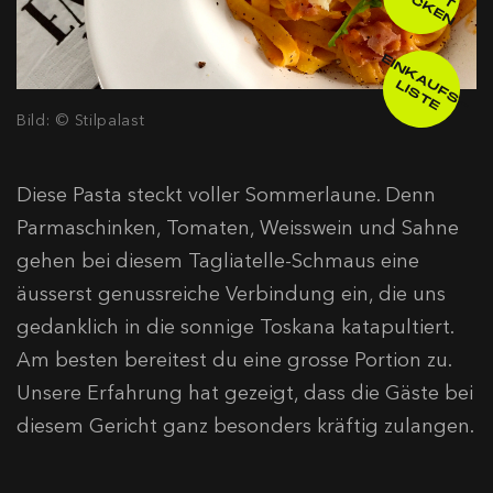
Z
D
N
E
IN
K
A
F
S
-
IS
T
U
L
E
Bild: © Stilpalast
Diese Pasta steckt voller Sommerlaune. Denn
Parmaschinken, Tomaten, Weisswein und Sahne
gehen bei diesem Tagliatelle-Schmaus eine
äusserst genussreiche Verbindung ein, die uns
gedanklich in die sonnige Toskana katapultiert.
Am besten bereitest du eine grosse Portion zu.
Unsere Erfahrung hat gezeigt, dass die Gäste bei
diesem Gericht ganz besonders kräftig zulangen.