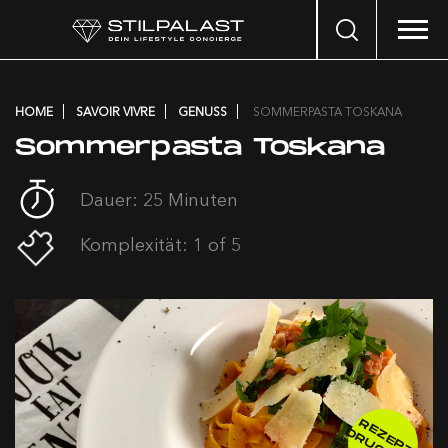
Search
…
HOME
SAVOIR VIVRE
GENUSS
SOMMERPASTA TOSKANA
Sommerpasta Toskana
Dauer: 25 Minuten
Komplexität: 1 of 5
R
E
E
P
T
R
U
C
K
E