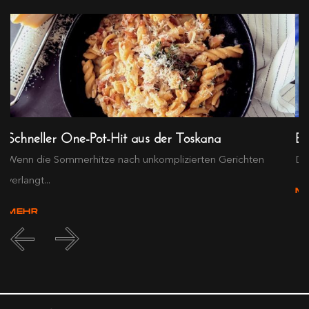
Schneller One-Pot-Hit aus der Toskana
Ex
Wenn die Sommerhitze nach unkomplizierten Gerichten
Die
verlangt...
M
MEHR