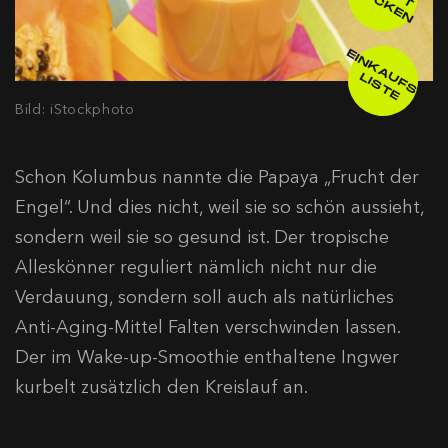
Z
D
N
E
IN
K
A
F
S
-
IS
T
U
L
E
Bild: iStockphoto
Schon Kolumbus nannte die Papaya „Frucht der
Engel“. Und dies nicht, weil sie so schön aussieht,
sondern weil sie so gesund ist. Der tropische
Alleskönner reguliert nämlich nicht nur die
Verdauung, sondern soll auch als natürliches
Anti-Aging-Mittel Falten verschwinden lassen.
Der im Wake-up-Smoothie enthaltene Ingwer
kurbelt zusätzlich den Kreislauf an.