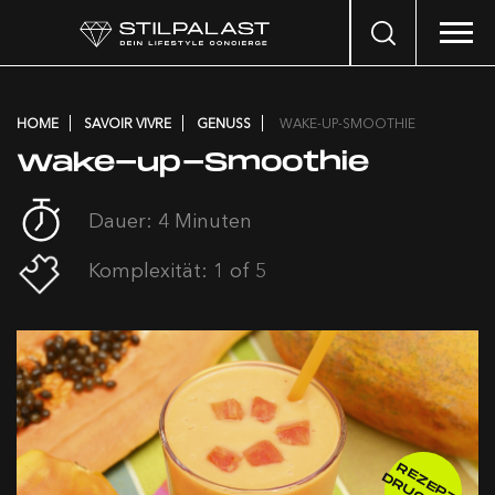
Search
…
HOME
SAVOIR VIVRE
GENUSS
WAKE-UP-SMOOTHIE
Wake-up-Smoothie
Dauer: 4 Minuten
Komplexität: 1 of 5
R
E
E
P
T
R
U
C
K
E