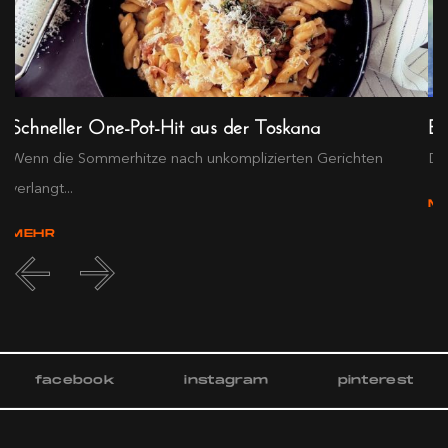
Schneller One-Pot-Hit aus der Toskana
Ex
Wenn die Sommerhitze nach unkomplizierten Gerichten
Die
verlangt...
M
MEHR
facebook
instagram
pinterest