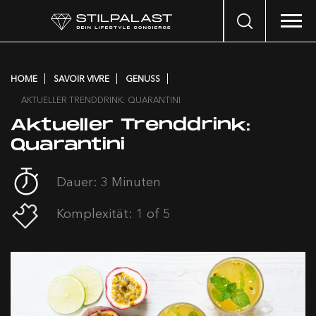
Search
…
HOME
SAVOIR VIVRE
GENUSS
AKTUELLER TRENDDRINK: QUARANTINI
Aktueller Trenddrink:
Quarantini
Dauer: 3 Minuten
Komplexität: 1 of 5