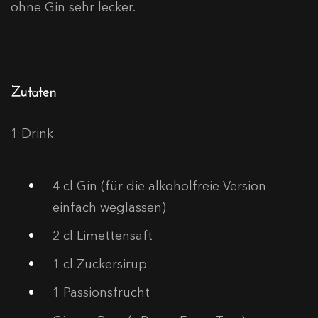
ohne Gin sehr lecker.
Zutaten
1 Drink
4
cl Gin (für die alkoholfreie Version
einfach weglassen)
2
cl Limettensaft
1
cl Zuckersirup
1
Passionsfrucht