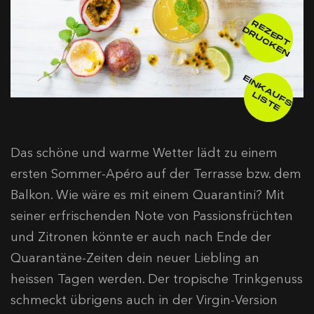
R
E
E
P
T
R
U
C
K
E
Z
D
N
E
IN
K
A
F
S
-
IS
T
U
L
E
Das schöne und warme Wetter lädt zu einem
ersten Sommer-Apéro auf der Terrasse bzw. dem
Balkon. Wie wäre es mit einem Quarantini? Mit
seiner erfrischenden Note von Passionsfrüchten
und Zitronen könnte er auch nach Ende der
Quarantäne-Zeiten dein neuer Liebling an
heissen Tagen werden. Der tropische Trinkgenuss
schmeckt übrigens auch in der Virgin-Version