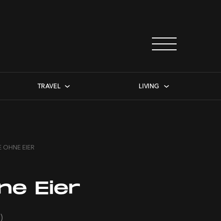
TRAVEL
LIVING
 OHNE EIER
e Eier
)