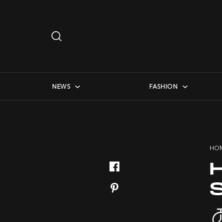
Search
…
checkbox menu
NEWS
FASHION
HO