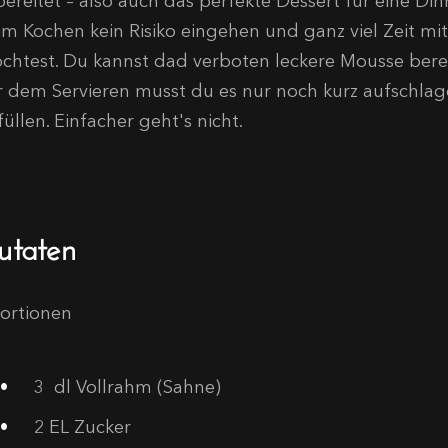
bereitet – also auch das perfekte Dessert für eine D
im Kochen kein Risiko eingehen und ganz viel Zeit mi
chtest. Du kannst dad verboten leckere Mousse berei
r dem Servieren musst du es nur noch kurz aufschlag
üllen. Einfacher geht's nicht.
utaten
Portionen
3
dl Vollrahm (Sahne)
2
EL Zucker