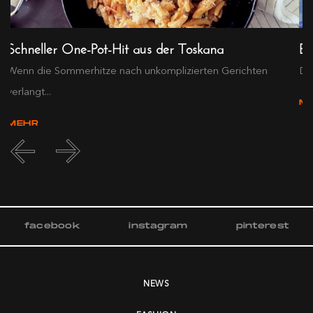
Schneller One-Pot-Hit aus der Toskana
Ex
Wenn die Sommerhitze nach unkomplizierten Gerichten
Die
verlangt...
M
MEHR
facebook
instagram
pinterest
NEWS