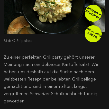
R
E
E
P
T
R
U
C
K
E
Z
D
N
E
IN
K
A
F
S
-
IS
T
U
L
E
Bild: © Stilpalast
Zu einer perfekten Grillparty gehört unserer
Meinung nach ein deliziöser Kartoffelsalat. Wir
haben uns deshalb auf die Suche nach dem
weltbesten Rezept der beliebten Grillbeilage
gemacht und sind in einem alten, längst
vergriffenen Schweizer Schulkochbuch fündig
geworden.