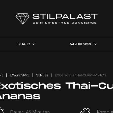
BEAUTY
SAVOIR VIVRE
ME
SAVOIR VIVRE
GENUSS
EXOTISCHES THAI-CURRY-ANANAS
Exotisches Thai-C
Ananas
Dauer: 45 Minuten
Komplex