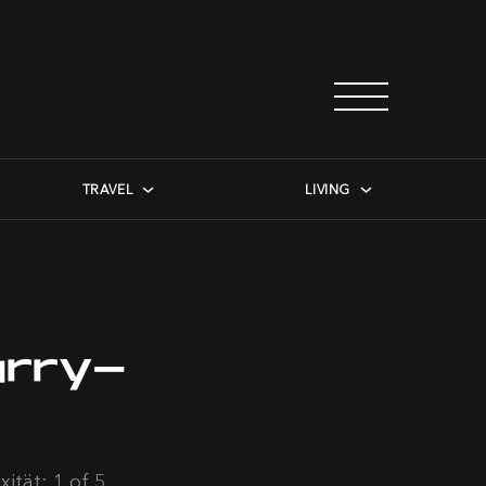
TRAVEL
LIVING
urry-
ität: 1 of 5