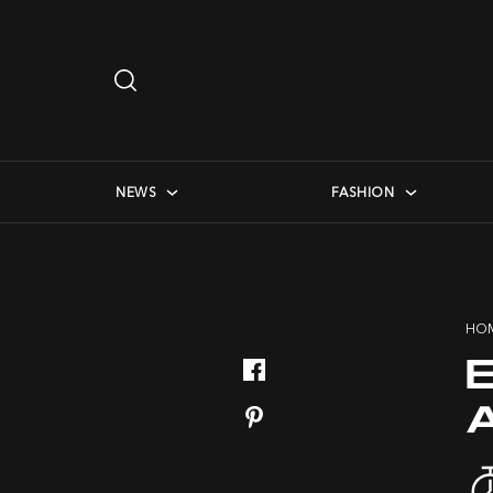
Search
…
checkbox menu
NEWS
FASHION
HO