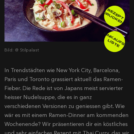
R
E
E
P
T
R
U
C
K
E
Z
D
N
E
IN
K
A
F
S
-
IS
T
U
L
E
Bild: @ Stilpalast
In Trendstädten wie New York City, Barcelona,
Paris und Toronto grassiert aktuell das Ramen-
Fieber. Die Rede ist von Japans meist servierter
heisser Nudelsuppe, die es in ganz
verschiedenen Versionen zu geniessen gibt. Wie
wär es mit einem Ramen-Dinner am kommenden
Wochenende? Wir präsentieren dir ein köstliches
und sehr einfaches Rezept mit Thai Curry, das wir