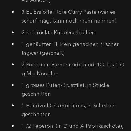
verwenden)
3
EL Esslöffel Rote Curry Paste (wer es
scharf mag, kann noch mehr nehmen)
2
zerdrückte Knoblauchzehen
1
gehäufter TL klein gehackter, frischer
Ingwer (geschält)
2
Portionen Ramennudeln od. 100 bis 150
g Mie Noodles
1
grosses Puten-Brustfilet, in Stücke
geschnitten
1
Handvoll Champignons, in Scheiben
geschnitten
1
/2 Peperoni (in D und A Paprikaschote),