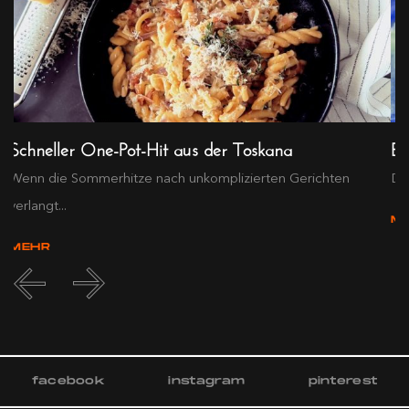
Schneller One-Pot-Hit aus der Toskana
Ex
Wenn die Sommerhitze nach unkomplizierten Gerichten
Die
verlangt...
M
MEHR
facebook
instagram
pinterest