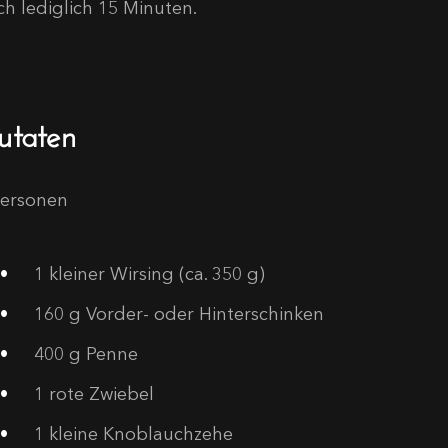
ch lediglich 15 Minuten.
utaten
Personen
1
kleiner Wirsing (ca. 350 g)
160
g Vorder- oder Hinterschinken
400
g Penne
1
rote Zwiebel
1
kleine Knoblauchzehe