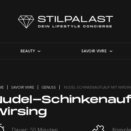
BEAUTY
SAVOIR VIVRE
ME
SAVOIR VIVRE
GENUSS
NUDEL-SCHINKENAUFLAUF MIT WIRSI
Nudel-Schinkenauf
Wirsing
Dauer: 50 Minuten
Komplex