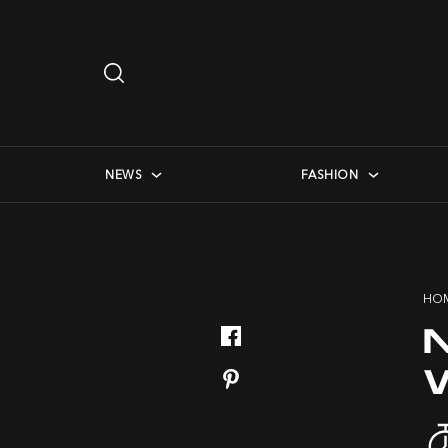
Search
…
checkbox menu
NEWS
FASHION
HO