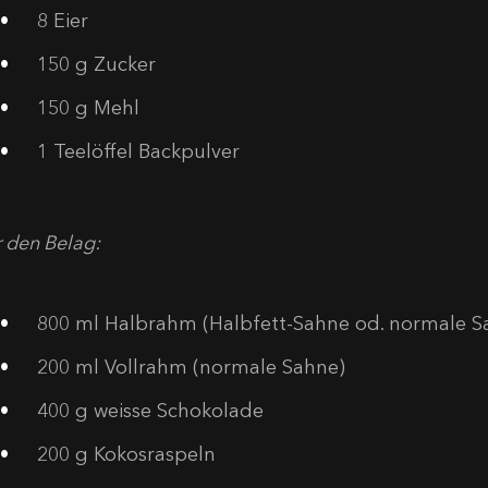
8
Eier
150
g Zucker
150
g Mehl
1
Teelöffel Backpulver
r den Belag:
800
ml Halbrahm (Halbfett-Sahne od. normale S
200
ml Vollrahm (normale Sahne)
400
g weisse Schokolade
200
g Kokosraspeln