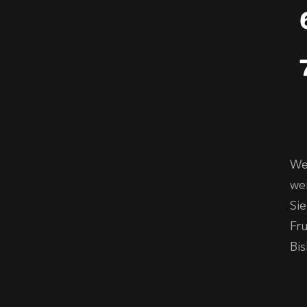
We
wen
Si
Fr
Bi