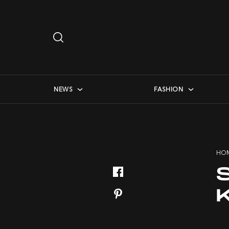
Search
…
checkbox menu
NEWS
FASHION
HO