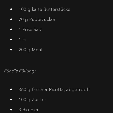
100
g kalte Butterstücke
70
g Puderzucker
1
Prise Salz
1
Ei
200
g Mehl
Für die Füllung:
360
g frischer Ricotta, abgetropft
100
g Zucker
3
Bio-Eier