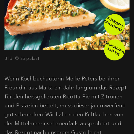
R
E
E
P
T
R
U
C
K
E
Z
D
N
E
IN
K
A
F
S
-
IS
T
U
L
E
Bild: © Stilpalast
Wenn Kochbuchautorin Meike Peters bei ihrer
Freundin aus Malta ein Jahr lang um das Rezept
für den heissgeliebten Ricotta-Pie mit Zitronen
und Pistazien bettelt, muss dieser ja umwerfend
gut schmecken. Wir haben den Kultkuchen von
der Mittelmeerinsel ebenfalls ausprobiert und
das Rezept nach unserem Gusto leicht