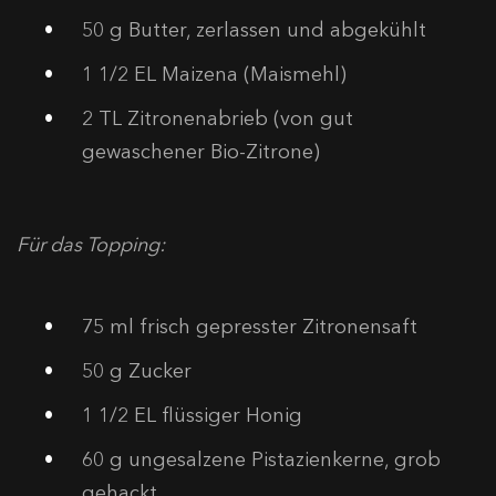
50
g Butter, zerlassen und abgekühlt
1
1/2 EL Maizena (Maismehl)
2
TL Zitronenabrieb (von gut
gewaschener Bio-Zitrone)
Für das Topping:
75
ml frisch gepresster Zitronensaft
50
g Zucker
1
1/2 EL flüssiger Honig
60
g ungesalzene Pistazienkerne, grob
gehackt