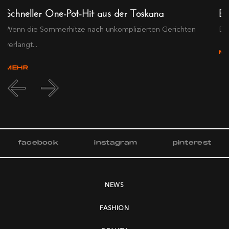
Schneller One-Pot-Hit aus der Toskana
Ex
Wenn die Sommerhitze nach unkomplizierten Gerichten
Die
verlangt...
M
MEHR
facebook
instagram
pinterest
NEWS
FASHION