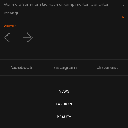
Wenn die Sommerhitze nach unkomplizierten Gerichten
Die
verlangt...
M
MEHR
facebook
instagram
pinterest
NEWS
FASHION
BEAUTY