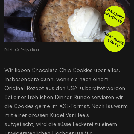
R
E
E
P
T
R
U
C
K
E
Z
D
N
E
IN
K
A
F
S
-
IS
T
U
L
E
Bild: © Stilpalast
Wir lieben Chocolate Chip Cookies über alles.
Insbesondere dann, wenn sie nach einem
Original-Rezept aus den USA zubereitet werden.
Bei einer fröhlichen Dinner-Runde servieren wir
die Cookies gerne im XXL-Format. Noch lauwarm
mit einer grossen Kugel Vanilleeis
aufgetischt, wird die süsse Leckerei zu einem
unwiderstehlichen Hochgenuss für