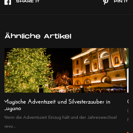
Ähnliche Artikel
Magische Adventszeit und Silvesterzauber in
Oa
Lugano
Di
Wenn die Adventszeit Einzug hält und der Jahreswechsel
Rie
bevo...