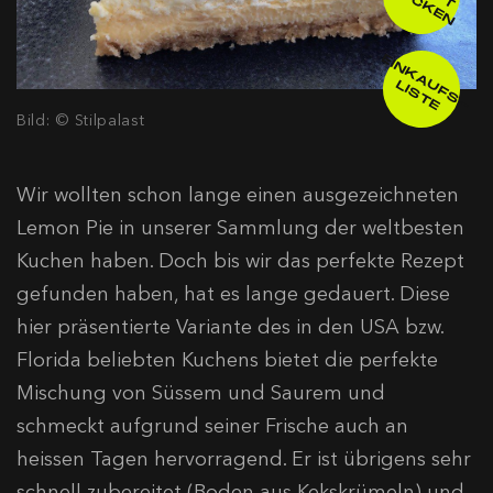
Z
D
N
E
IN
K
A
F
S
-
IS
T
U
L
E
Bild: © Stilpalast
Wir wollten schon lange einen ausgezeichneten
Lemon Pie in unserer Sammlung der weltbesten
Kuchen haben. Doch bis wir das perfekte Rezept
gefunden haben, hat es lange gedauert. Diese
hier präsentierte Variante des in den USA bzw.
Florida beliebten Kuchens bietet die perfekte
Mischung von Süssem und Saurem und
schmeckt aufgrund seiner Frische auch an
heissen Tagen hervorragend. Er ist übrigens sehr
schnell zubereitet (Boden aus Kekskrümeln) und