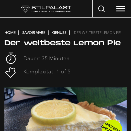
Search
…
HOME
SAVOIR VIVRE
GENUSS
DER WELTBESTE LEMON PIE
Der weltbeste Lemon Pie
Dauer: 35 Minuten
Komplexität: 1 of 5
R
E
E
P
T
R
U
C
K
E