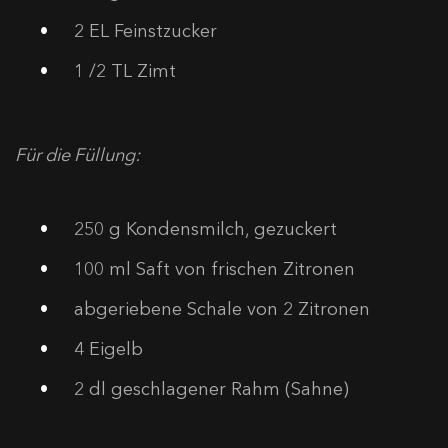
2
EL Feinstzucker
1
/2 TL Zimt
Für die Füllung:
250
g Kondensmilch, gezuckert
100
ml Saft von frischen Zitronen
abgeriebene Schale von 2 Zitronen
4
Eigelb
2
dl geschlagener Rahm (Sahne)