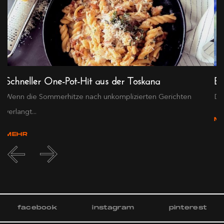
Schneller One-Pot-Hit aus der Toskana
Ex
Wenn die Sommerhitze nach unkomplizierten Gerichten
Die
verlangt...
M
MEHR
facebook
instagram
pinterest