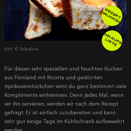
R
E
E
P
T
R
U
C
K
E
Z
D
N
E
IN
K
A
F
S
-
IS
T
U
L
E
Bild: © Stilpalast
Für diesen sehr speziellen und feuchten Kuchen
aus Finnland mit Ricotta und gedörrten
Aprikosenstückchen wirst du ganz bestimmt viele
Komplimente einheimsen. Denn jedes Mal, wenn
wir ihn servieren, werden wir nach dem Rezept
gefragt. Er ist einfach zuzubereiten und kann
sehr gut einige Tage im Kühlschrank aufbewahrt
werden.