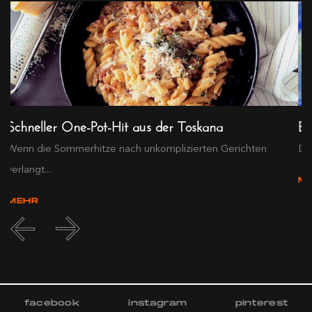
Schneller One-Pot-Hit aus der Toskana
Ex
Wenn die Sommerhitze nach unkomplizierten Gerichten
Die
verlangt...
M
MEHR
facebook
instagram
pinterest