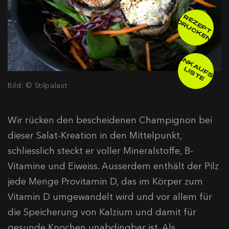
R
E
E
P
T
R
U
C
K
E
Z
D
N
E
IN
K
A
F
S
-
IS
T
U
L
E
Bild: © Stilpalast
Wir rücken den bescheidenen Champignon bei
dieser Salat-Kreation in den Mittelpunkt,
schliesslich steckt er voller Mineralstoffe, B-
Vitamine und Eiweiss. Ausserdem enthält der Pilz
jede Menge Provitamin D, das im Körper zum
Vitamin D umgewandelt wird und vor allem für
die Speicherung von Kalzium und damit für
gesunde Knochen unabdingbar ist. Als