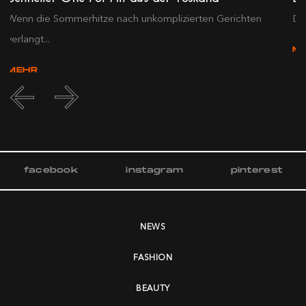
Wenn die Sommerhitze nach unkomplizierten Gerichten
Die
verlangt...
M
MEHR
facebook
instagram
pinterest
NEWS
FASHION
BEAUTY