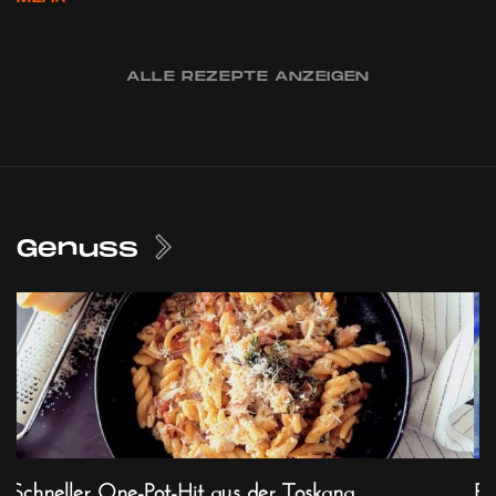
ALLE REZEPTE ANZEIGEN
Genuss
Schneller One-Pot-Hit aus der Toskana
Ex