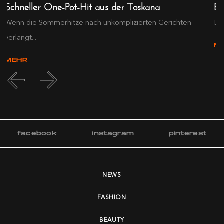
Schneller One-Pot-Hit aus der Toskana
Ex
Wenn die Sommerhitze nach unkomplizierten Gerichten
Die
verlangt...
M
MEHR
facebook
instagram
pinterest
NEWS
FASHION
BEAUTY