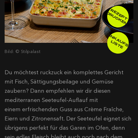
R
E
E
P
T
R
U
C
K
E
Z
D
N
E
IN
K
A
F
S
-
IS
T
U
L
E
Bild: © Stilpalast
Du möchtest ruckzuck ein komplettes Gericht
mit Fisch, Sättigungsbeilage und Gemüse
zaubern? Dann empfehlen wir dir diesen
mediterranen Seeteufel-Auflauf mit
einem erfrischenden Guss aus Crème Fraîche,
Eiern und Zitronensaft. Der Seeteufel eignet sich
übrigens perfekt für das Garen im Ofen, denn
sein edles Fleisch bleibt auch noch nach dem