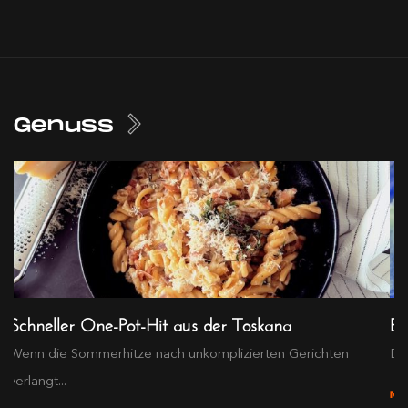
Genuss
Schneller One-Pot-Hit aus der Toskana
Ex
Wenn die Sommerhitze nach unkomplizierten Gerichten
Die
verlangt...
M