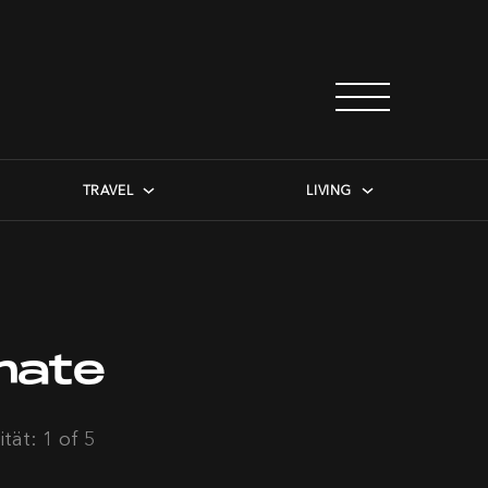
TRAVEL
LIVING
mate
tät: 1 of 5