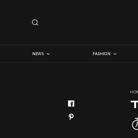
Search
…
checkbox menu
NEWS
FASHION
HO