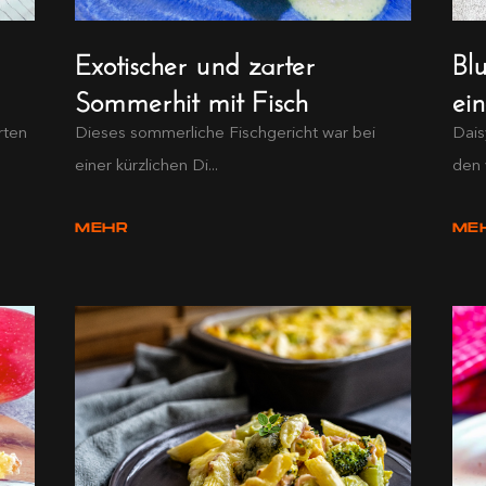
Exotischer und zarter
Bl
Sommerhit mit Fisch
ei
rten
Dieses sommerliche Fischgericht war bei
Dais
einer kürzlichen Di...
den 
MEHR
ME