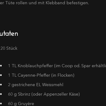
ner Tüte rollen und mit Klebband befestigen.
utaten
 20 Stück
1
TL Knoblauchpfeffer (im Coop od. Spar erhältli
1
TL Cayenne-Pfeffer (in Flocken)
2
gestrichene EL Weissmehl
60
g Sbrinz (oder Appenzeller Käse)
60
g Gruyère