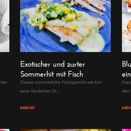
Exotischer und zarter
Bl
Sommerhit mit Fisch
ei
rten
Dieses sommerliche Fischgericht war bei
Dais
einer kürzlichen Di...
den 
MEHR
ME