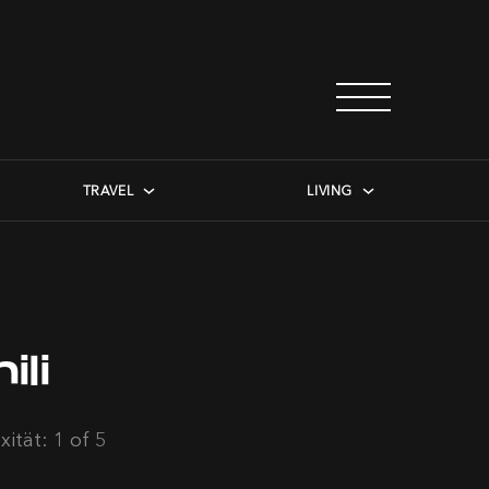
TRAVEL
LIVING
li
ität: 1 of 5