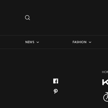
Search
…
checkbox menu
NEWS
FASHION
HO
K