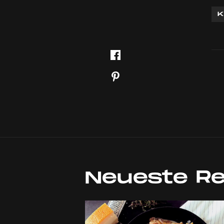
K
Neueste R