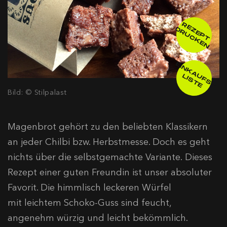
R
E
E
P
T
R
U
C
K
E
Z
D
N
E
IN
K
A
F
S
-
IS
T
U
L
E
Bild: © Stilpalast
Magenbrot gehört zu den beliebten Klassikern
an jeder Chilbi bzw. Herbstmesse. Doch es geht
nichts über die selbstgemachte Variante. Dieses
Rezept einer guten Freundin ist unser absoluter
Favorit. Die himmlisch leckeren Würfel
mit leichtem Schoko-Guss sind feucht,
angenehm würzig und leicht bekömmlich.