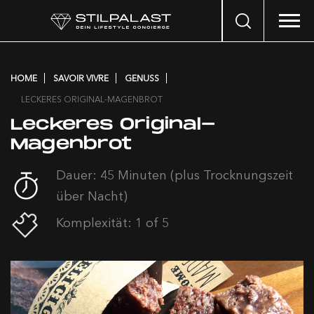
Search
…
HOME
SAVOIR VIVRE
GENUSS
LECKERES ORIGINAL-MAGENBROT
Leckeres Original-
Magenbrot
Dauer: 45 Minuten (plus Trocknungszeit
über Nacht)
Komplexität: 1 of 5