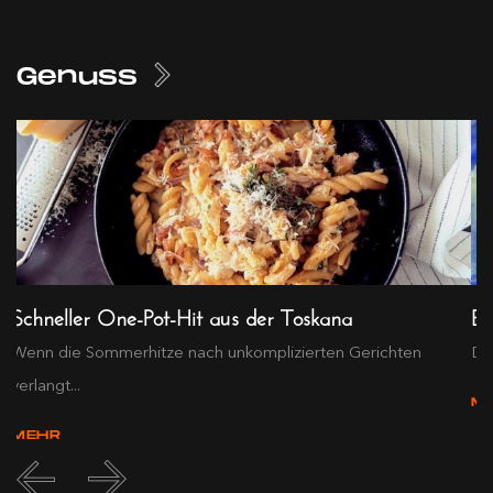
Genuss
Schneller One-Pot-Hit aus der Toskana
Ex
Wenn die Sommerhitze nach unkomplizierten Gerichten
Die
verlangt...
M
MEHR