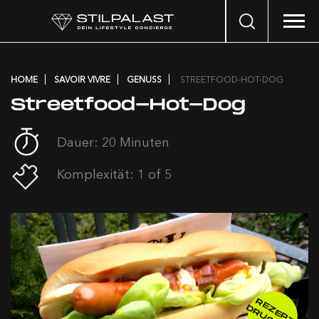
Search
…
HOME
SAVOIR VIVRE
GENUSS
STREETFOOD-HOT-DOG
Streetfood-Hot-Dog
Dauer: 20 Minuten
Komplexität: 1 of 5
R
E
E
P
T
R
U
C
K
E