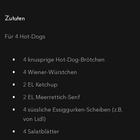
Zutaten
Für 4 Hot-Dogs
4
knusprige Hot-Dog-Brötchen
4
Wiener-Würstchen
2
EL Ketchup
2
EL Meerrettich-Senf
4
süssliche Essiggurken-Scheiben (z.B.
von Lidl)
4
Salatblätter