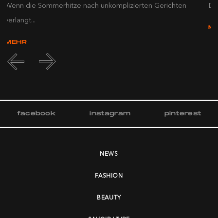
Wenn die Sommerhitze nach unkomplizierten Gerichten
Die
verlangt...
M
MEHR
facebook
instagram
pinterest
NEWS
FASHION
BEAUTY