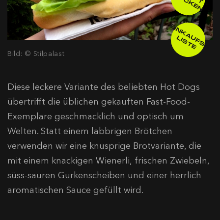
Z
D
N
E
IN
K
A
F
S
-
IS
T
U
L
E
Bild: © Stilpalast
Diese leckere Variante des beliebten Hot Dogs
übertrifft die üblichen gekauften Fast-Food-
Exemplare geschmacklich und optisch um
Welten. Statt einem labbrigen Brötchen
verwenden wir eine knusprige Brotvariante, die
mit einem knackigen Wienerli, frischen Zwiebeln,
süss-sauren Gurkenscheiben und einer herrlich
aromatischen Sauce gefüllt wird.