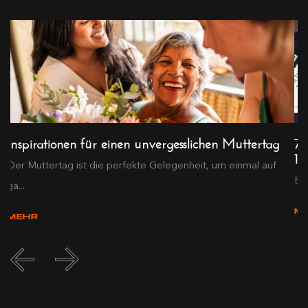
Inspirationen für einen unvergesslichen Muttertag
75
19
Der Muttertag ist die perfekte Gelegenheit, um einmal auf
Ei
ga...
M
MEHR